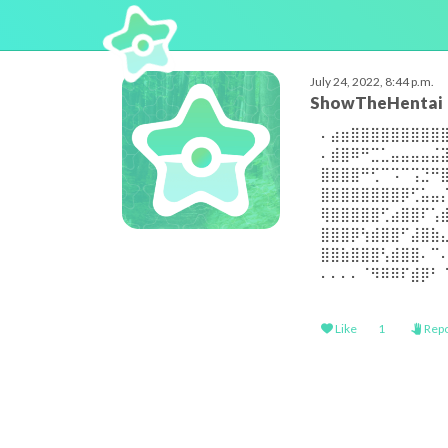
July 24, 2022, 8:44 p.m.
ShowTheHentai
⠄⣴⣶⣿⣿⣿⣿⣿⣿⣿⣿⣿
⠄⣾⣿⠿⠛⣉⣁⣤⣤⣤⣤⣬
⣿⣿⣿⣿⠛⢋⠉⠩⠉⢩⣙⠛
⣿⣿⣿⣿⣿⣿⣿⣿⡿⢋⣥⣤
⢿⣿⣿⣿⣿⣿⢋⣴⣿⣿⠏⢡
⣿⣿⣿⡿⢳⣾⣿⣿⠋⣼⣿⣷
⣿⣿⣷⣿⣿⣿⢣⣾⣿⣿⠄⠉
⠄⠄⠄⠄⠈⠻⠿⠿⠏⣾⡿⠃
Like
1
Repo