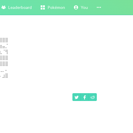
Leaderboard
Pokémon
You
⣿⣿⣿
⣶⣤⡈
⣆⠈⢻
⣿⣿⣿
⣿⣿⣿
⢀⡀⠄
⠄⣰⣿