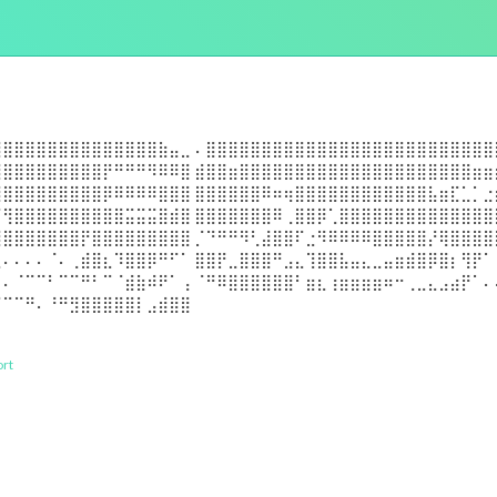
⣿⣿⣿⣿⣿⣿⣿⣿⣿⣿⣿⣿⣿⣿⣿⣷⣤⣀ ⠄⣿⣿⣿⣿⣿⣿⣿⣿⣿⣿⣿⣿⣿⣿⣿⣿⣿⣿⣿⣿⣿⣿⣿⣿⣿⣿
⣽⣿⣿⣿⣿⣿⣿⣿⣿⣿⡟⠛⠛⠛⠻⠿⠿⣿ ⣾⣿⣿⣶⣿⣿⣿⣿⣿⣿⣿⣿⣿⣿⣿⣿⣿⣿⣿⣿⣿⣿⣿⣿⣿⣶⣶
⣿⣿⣿⣿⣿⣿⣿⣿⣿⣿⡿⠿⠿⠿⠿⣿⣿⣿ ⣿⣿⣿⣿⣿⣿⠿⠶⢶⣿⣿⣿⣿⣿⣿⣿⣿⣿⣿⣿⣿⣧⣶⣏⣁⡁⣐
⡌⢻⣿⣿⣿⣿⣿⣿⣿⣿⣿⣿⣭⣭⣭⣿⣾⣿ ⣿⣿⣿⣿⣿⣿⣿⠿⢀⣿⣿⡿⢁⣿⣿⣿⣿⣿⣿⣿⣿⣿⣿⣿⣿⣿⣿
⣾⣿⣿⣿⣿⣿⣿⣿⡟⣿⣿⣿⣿⣿⣿⣿⣿⣿ ⡈⠙⠛⠛⠻⢃⣼⣿⣿⠏⣐⠻⠿⠿⠿⠿⣿⣿⣿⣿⣿⡜⢿⣿⣿⣿⣿
⣄⠄⠄⠄⠄⠈⠄⢀⣾⣿⣆⠹⣿⣿⡿⠛⠋⠁ ⣿⣿⡟⣀⣿⣿⣿⠛⣠⣄⢹⣿⣿⣧⣤⣄⣀⣤⣶⣾⣿⡿⣿⡆⢻⡟⠁
⠄⠄⠈⠉⠉⠃⠉⠉⠛⠃⠉⠈⣾⣷⠾⠟⠁⢠ ⠈⠛⠿⣿⣿⣿⣿⣿⣿⠃⣶⣆⢰⣶⣶⣶⣶⠶⠒⢀⣀⣄⣠⣴⡟⠁⠄
⠈⠉⠉⠛⠄⠘⠛⣻⣿⣿⣿⣿⣿⡇⣠⣾⣿⣿
rt