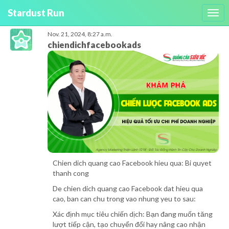
Stardust Run
Togg
navi
Nov. 21, 2024, 8:27 a.m.
chiendichfacebookads
Chien dich quang cao Facebook hieu qua: Bi quyet
thanh cong
De chien dich quang cao Facebook dat hieu qua
cao, ban can chu trong vao nhung yeu to sau:
Xác định mục tiêu chiến dịch: Bạn đang muốn tăng
lượt tiếp cận, tạo chuyển đổi hay nâng cao nhận