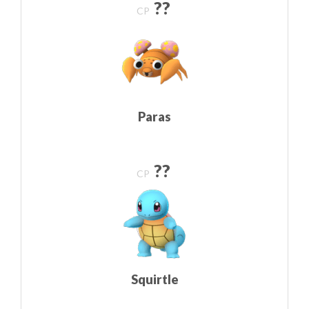
??
CP
Paras
??
CP
Squirtle