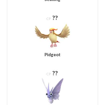
??
CP
Pidgeot
??
CP