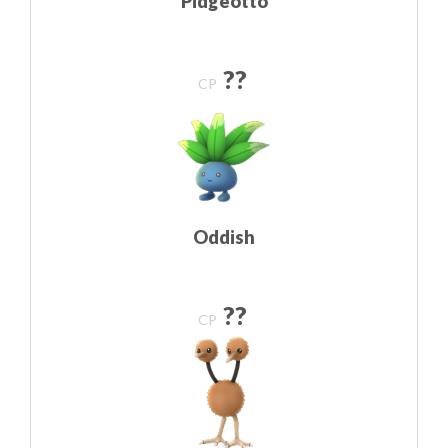
Pidgeotto
??
CP
Oddish
??
CP