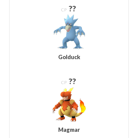
??
CP
Golduck
??
CP
Magmar