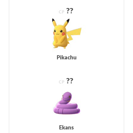
??
CP
Pikachu
??
CP
Ekans