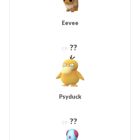
Eevee
??
CP
Psyduck
??
CP