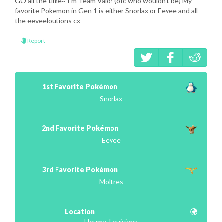
GO all the time~ I'm Team Valor (ofc who wouldn't be) My
favorite Pokemon in Gen 1 is either Snorlax or Eevee and all
the eeveeloutions cx
Report
1st Favorite Pokémon
Snorlax
2nd Favorite Pokémon
Eevee
3rd Favorite Pokémon
Moltres
Location
Houma, Louisiana