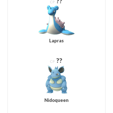
??
CP
Lapras
??
CP
Nidoqueen