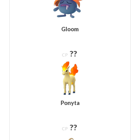
Gloom
??
CP
Ponyta
??
CP