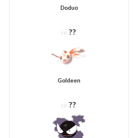
Doduo
??
CP
Goldeen
??
CP