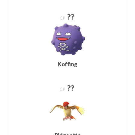
??
CP
Koffing
??
CP