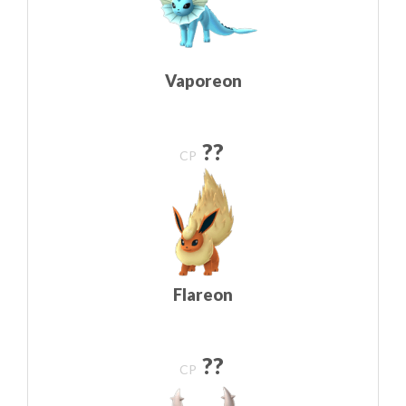
Vaporeon
??
CP
Flareon
??
CP