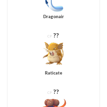
Dragonair
??
CP
Raticate
??
CP