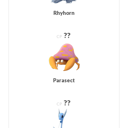
Rhyhorn
??
CP
Parasect
??
CP