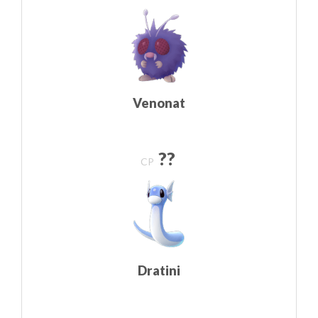
Venonat
??
CP
Dratini