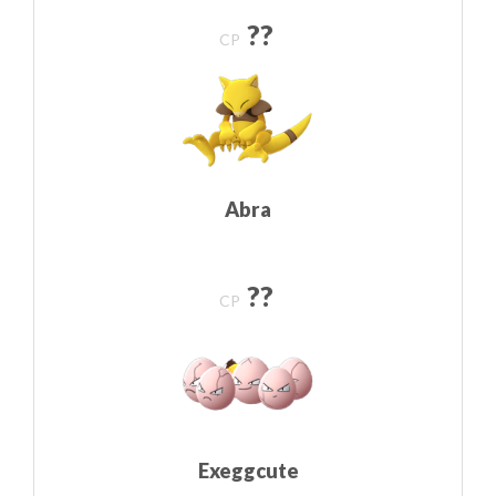
??
CP
Abra
??
CP
Exeggcute