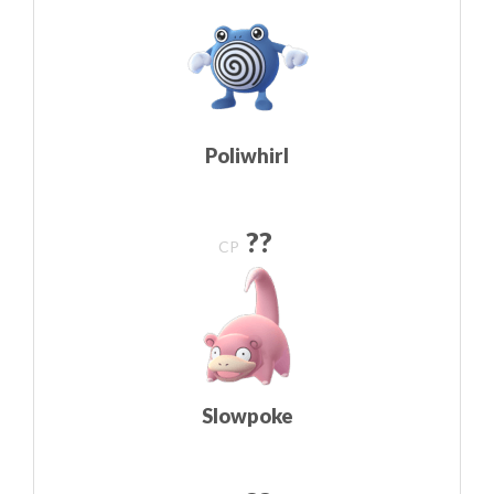
Poliwhirl
??
CP
Slowpoke