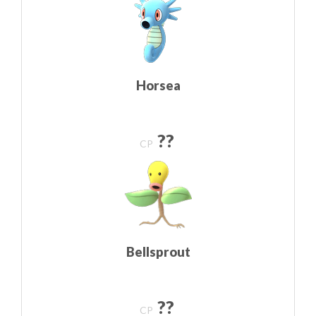
Horsea
??
CP
Bellsprout
??
CP