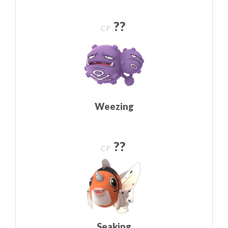
??
CP
Weezing
??
CP
Seaking