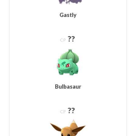
Gastly
??
CP
Bulbasaur
??
CP