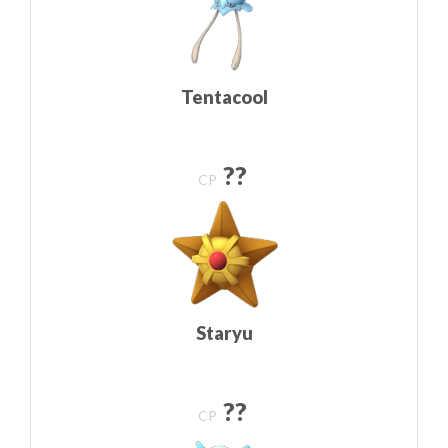
Tentacool
??
CP
Staryu
??
CP