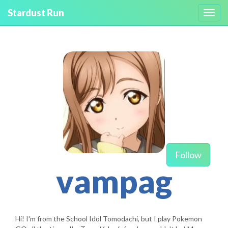
Stardust Run
Toggl
navig
Follow
vampag
Hi! I'm from the School Idol Tomodachi, but I play Pokemon