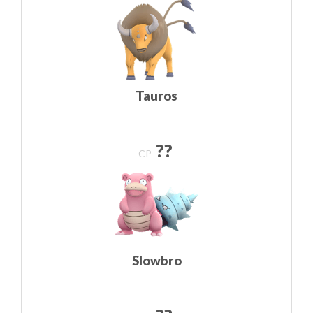
Tauros
??
CP
Slowbro