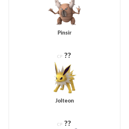
Pinsir
??
CP
Jolteon
??
CP