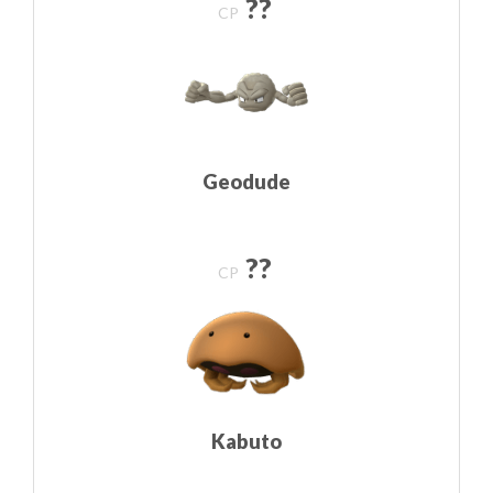
??
CP
Geodude
??
CP
Kabuto