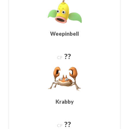
Weepinbell
??
CP
Krabby
??
CP