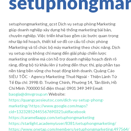
setuphongmar
setuphongmarketing_qcst Dịch vụ setup phòng Marketing
giúp doanh nghiệp xây dựng hệ thống marketing bài bản,
chuyên nghiệp. Việc triển khai bao gồm các bước quan trọng
như lập kế hoạch, thiết kế sơ đồ cơ cấu tổ chức phòng
Marketing và tổ chức bộ máy marketing theo chức năng. Dịch
vụ setup này không chỉ mang đến giải pháp chiến lược
marketing online mà còn hỗ trợ doanh nghiệp hoạch định rõ
ràng, đồng bộ từ khâu lên ý tưởng đến thực thi, góp phần tạo
nền tảng bền vững cho hoạt động kinh doanh. Quảng Cáo
SIÊU TỐC - Agency Marketing Thuê Ngoài - Thiện Lành Tử
Tế Địa chỉ: 399B Đ. Trường Chinh, Phường 14, Tân Bình, Hồ
Chí Minh 700000 Số điện thoại: 0901 349 349 Email:
baogia@dmvgroup.vn
Website:
https://quangcaosieutoc.com/dich-vu-setup-phong-
marketing/
https://www.google.com/maps?
cid=13232852445567690321uidfacebook
https://caramellaapp.com/setuphongmarketing
https://starlight.academy/user/8381/setuphongmarketing/
https://www.onetap.com/members/setuphongmarketing.497564/