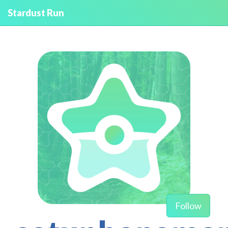
Stardust Run
Follow