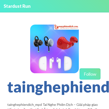
Stardust Run
Follow
tainghephiend
tainghephiendich_mpd Tai Nghe Phiên Dịch – Giải pháp giao