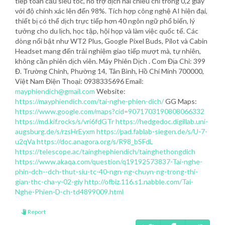
tiếp toàn cầu siêu tốc, hỗ trợ dịch hai chiều chỉ trong 0,2 giây
với độ chính xác lên đến 98%. Tích hợp công nghệ AI hiện đại,
thiết bị có thể dịch trực tiếp hơn 40 ngôn ngữ phổ biến, lý
tưởng cho du lịch, học tập, hội họp và làm việc quốc tế. Các
dòng nổi bật như WT2 Plus, Google Pixel Buds, Pilot và Cabin
Headset mang đến trải nghiệm giao tiếp mượt mà, tự nhiên,
không cần phiên dịch viên. Máy Phiên Dịch . Com Địa Chỉ: 399
Đ. Trường Chinh, Phường 14, Tân Bình, Hồ Chí Minh 700000,
Việt Nam Điện Thoại: 0938335696 Email:
mayphiendich@gmail.com
Website:
https://mayphiendich.com/tai-nghe-phien-dich/
GG Maps:
https://www.google.com/maps?cid=9071703190808066332
https://md.kif.rocks/s/vri6fdGTr
https://hedgedoc.digillab.uni-
augsburg.de/s/rzsHrEyxm
https://pad.fablab-siegen.de/s/U-7-
u2qVa
https://doc.anagora.org/s/R98_bSFdL
https://telescope.ac/tainghephiendich/tainghethongdich
https://www.akaqa.com/question/q19192573837-Tai-nghe-
phin-dch--dch-thut-siu-tc-40-ngn-ng-chuyn-ng-trong-thi-
gian-thc-cha-y-02-giy
http://ofbiz.116.s1.nabble.com/Tai-
Nghe-Phien-D-ch-td4899009.html
Report