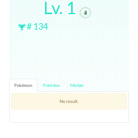
Lv.
1
#
134
Pokémon
Pokédex
Medals
No result.