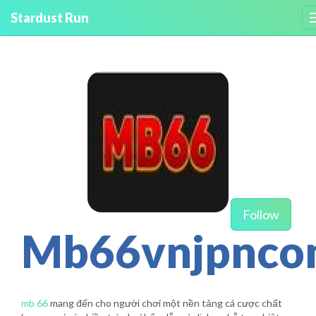
Stardust Run
Follow
Mb66vnjpnc
mb 66
mang đến cho người chơi một nền tảng cá cược chất