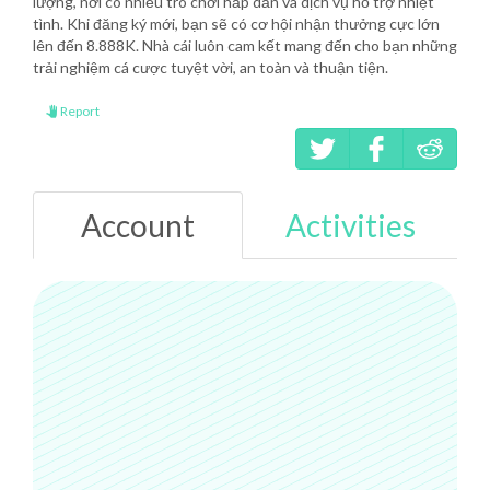
lượng, nơi có nhiều trò chơi hấp dẫn và dịch vụ hỗ trợ nhiệt
tình. Khi đăng ký mới, bạn sẽ có cơ hội nhận thưởng cực lớn
lên đến 8.888K. Nhà cái luôn cam kết mang đến cho bạn những
trải nghiệm cá cược tuyệt vời, an toàn và thuận tiện.
Report
Account
Activities