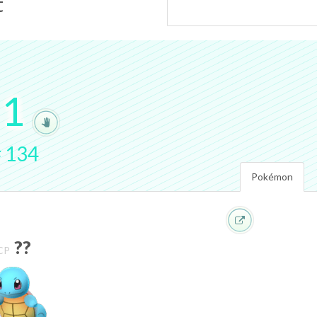
t
.
1
#
134
Pokémon
??
CP