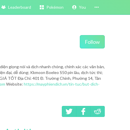
Leaderboard
Pokémon
You
Follow
iện giọng nói và dịch nhanh chóng, chính xác các văn bản,
iện đại, dễ dùng; Kkmoon Boeleo S50 pin lâu, dịch tức thì;
 GIÁ TỐT Địa Chỉ: 401 Đ. Trường Chinh, Phường 14, Tân
com
Website:
https://mayphiendich.vn/tin-tuc/but-dich-