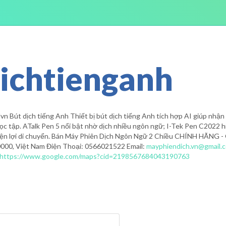
ichtienganh
 Bút dịch tiếng Anh Thiết bị bút dịch tiếng Anh tích hợp AI giúp nhận d
 học tập. ATalk Pen 5 nổi bật nhờ dịch nhiều ngôn ngữ; I-Tek Pen C2022 h
iện lợi di chuyển. Bán Máy Phiên Dịch Ngôn Ngữ 2 Chiều CHÍNH HÃNG -
0000, Việt Nam Điện Thoại: 0566021522 Email:
mayphiendich.vn@gmail.
https://www.google.com/maps?cid=2198567684043190763