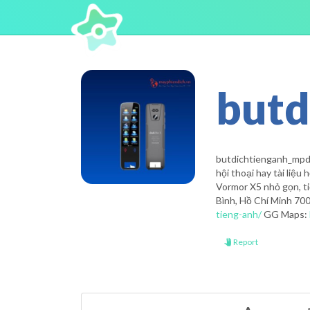
butd
butdichtienganh_mpdvn
hội thoại hay tài liệu
Vormor X5 nhỏ gọn, t
Bình, Hồ Chí Minh 70
tieng-anh/
GG Maps:
Report