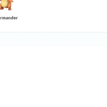
rmander