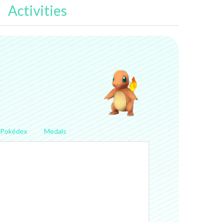
Activities
Pokédex
Medals