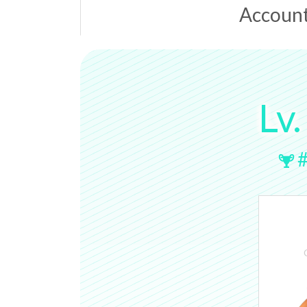
Accoun
Lv