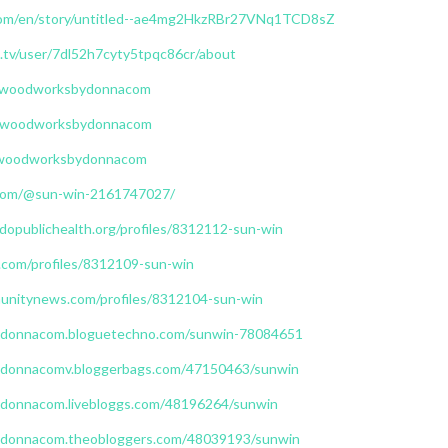
com/en/story/untitled--ae4mg2HkzRBr27VNq1TCD8sZ
.tv/user/7dl52h7cyty5tpqc86cr/about
om/woodworksbydonnacom
om/woodworksbydonnacom
es/woodworksbydonnacom
.com/@sun-win-2161747027/
adopublichealth.org/profiles/8312112-sun-win
.com/profiles/8312109-sun-win
munitynews.com/profiles/8312104-sun-win
ydonnacom.bloguetechno.com/sunwin-78084651
ydonnacomv.bloggerbags.com/47150463/sunwin
donnacom.livebloggs.com/48196264/sunwin
ydonnacom.theobloggers.com/48039193/sunwin