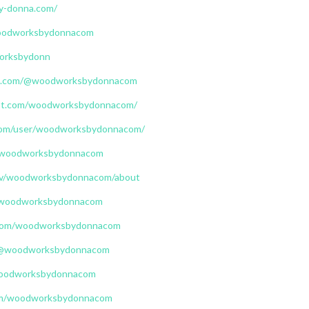
y-donna.com/
woodworksbydonnacom
worksbydonn
be.com/@woodworksbydonnacom
est.com/woodworksbydonnacom/
.com/user/woodworksbydonnacom/
p/woodworksbydonnacom
.tv/woodworksbydonnacom/about
m/woodworksbydonnacom
.com/woodworksbydonnacom
m/@woodworksbydonnacom
/woodworksbydonnacom
om/woodworksbydonnacom