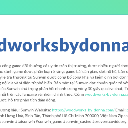
dworksbydonn
 cổng game đổi thưởng có uy tín trên thị trường, được nhiều người chơ
c sảnh game được phân loại rõ ràng: game bài dân gian, slot nổ hũ, bắn c
Tỷ lệ trả thưởng tại Sunwin được công bố công khai và kiểm định bởi đơn 
 nội địa và ví điện tử phổ biến. Bảo mật tại Sunwin đạt chuẩn quốc tế với
ủa Sunwin chú trọng phản hồi nhanh trong vòng 30 giây qua livechat, Te
 nổi trên các fanpage và nhóm chính thức. Cổng
woodworks-by-donna.c
ược, hỗ trợ phân tích đám đông.
hương hiệu: Sunwin Website:
https://woodworks-by-donna.com/
Email:
Bình Hưng Hoà, Bình Tân, Thành phố Hồ Chí Minh 700000, Việt Nam Zipc
osunwin #taisunwin #sunwin_game #sunwin_casino #preventcoviduorg