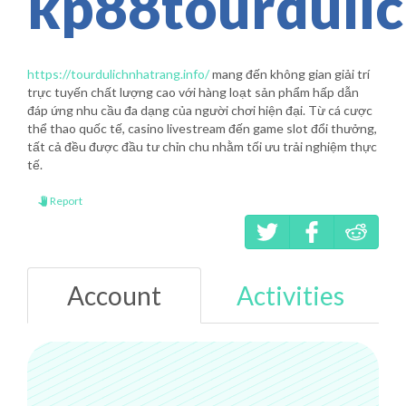
kp88tourduli
https://tourdulichnhatrang.info/
mang đến không gian giải trí
trực tuyến chất lượng cao với hàng loạt sản phẩm hấp dẫn
đáp ứng nhu cầu đa dạng của người chơi hiện đại. Từ cá cược
thể thao quốc tế, casino livestream đến game slot đổi thưởng,
tất cả đều được đầu tư chỉn chu nhằm tối ưu trải nghiệm thực
tế.
Report
Account
Activities