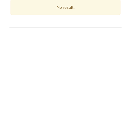
No result.