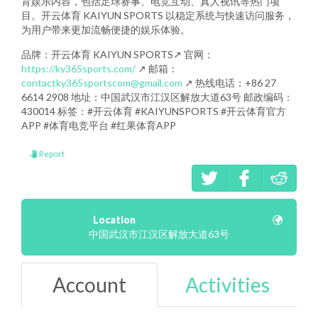
育娱乐内容，包括足球赛事、电竞互动、真人视讯等热门项
目。开云体育 KAIYUN SPORTS 以稳定系统与快速访问服务，
为用户带来更加流畅便捷的娱乐体验。
品牌：开云体育 KAIYUN SPORTS↗ 官网：
https://ky365sports.com/
↗ 邮箱：
contactky365sportscom@gmail.com
↗ 热线电话：+86 27
6614 2908 地址：中国武汉市江汉区解放大道63号 邮政编码：
430014 标签：#开云体育 #KAIYUNSPORTS #开云体育官方
APP #体育电竞平台 #红果体育APP
Report
Location
中国武汉市江汉区解放大道63号
Account
Activities