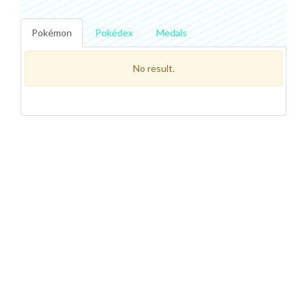
Pokémon
Pokédex
Medals
No result.