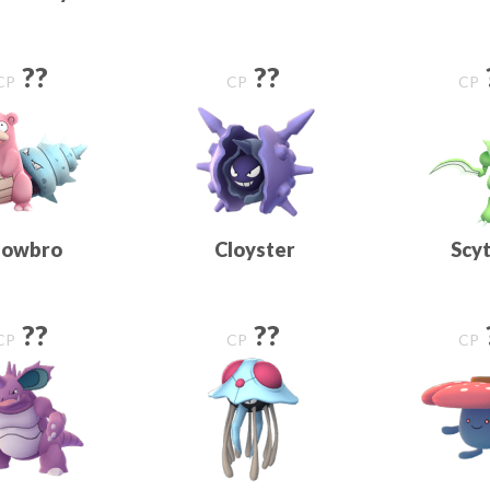
??
??
CP
CP
CP
lowbro
Cloyster
Scy
??
??
CP
CP
CP