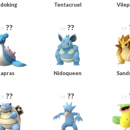
idoking
Tentacruel
Vile
??
??
CP
CP
CP
Lapras
Nidoqueen
Sand
??
??
CP
CP
CP