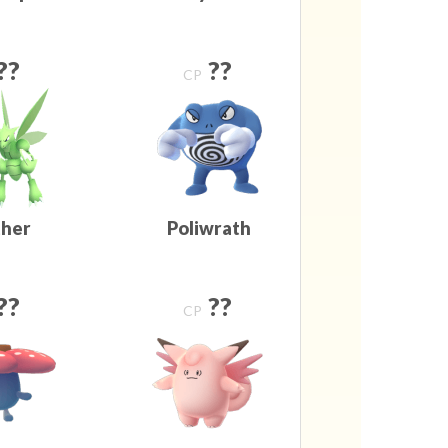
??
??
CP
ther
Poliwrath
??
??
CP