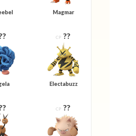
eebel
Magmar
??
??
CP
gela
Electabuzz
??
??
CP