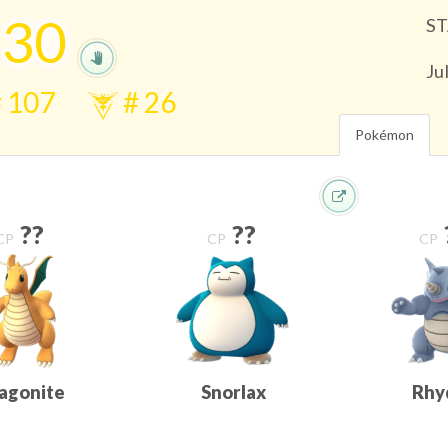
.
30
ST
Ju
#
107
#
26
Pokémon
??
??
CP
CP
CP
agonite
Snorlax
Rhy