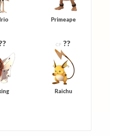
rio
Primeape
??
??
CP
king
Raichu