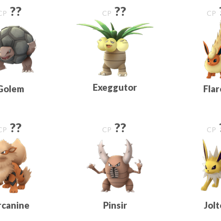
??
??
CP
CP
CP
Exeggutor
Golem
Fla
??
??
CP
CP
CP
rcanine
Pinsir
Jol