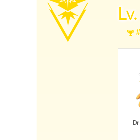
Lv
Dr