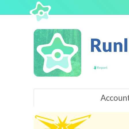
Run
Report
Accoun