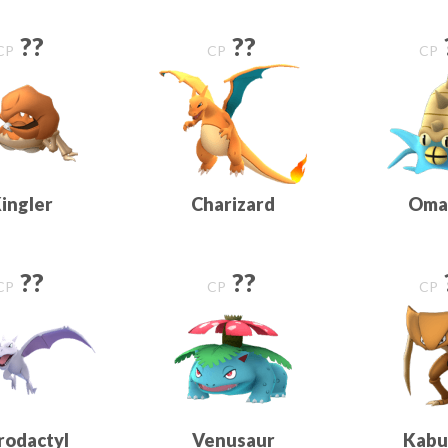
??
??
CP
CP
CP
ingler
Charizard
Oma
??
??
CP
CP
CP
rodactyl
Venusaur
Kabu