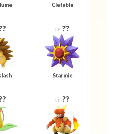
plume
Clefable
??
??
CP
slash
Starmie
??
??
CP