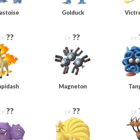
astoise
Golduck
Victr
??
??
CP
CP
CP
apidash
Magneton
Tan
??
??
CP
CP
CP