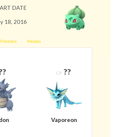
ART DATE
ly 18, 2016
Pokédex
Medals
??
??
CP
don
Vaporeon