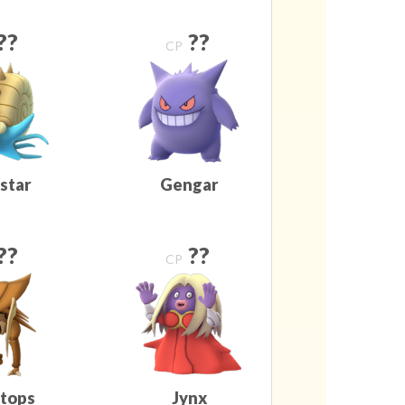
??
??
CP
star
Gengar
??
??
CP
tops
Jynx