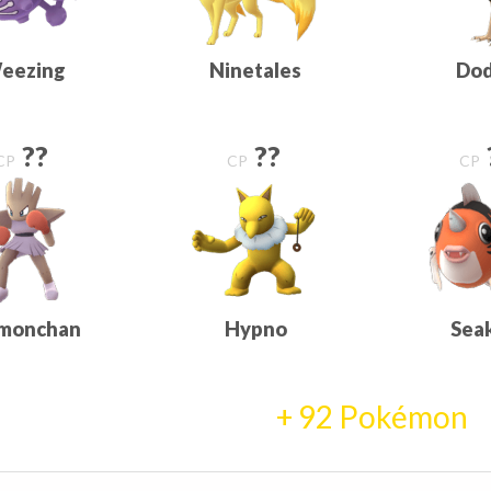
eezing
Ninetales
Dod
??
??
CP
CP
CP
monchan
Hypno
Sea
+
92
Pokémon