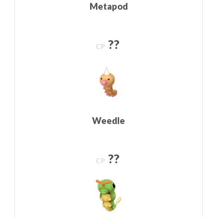
Metapod
??
CP
Weedle
??
CP