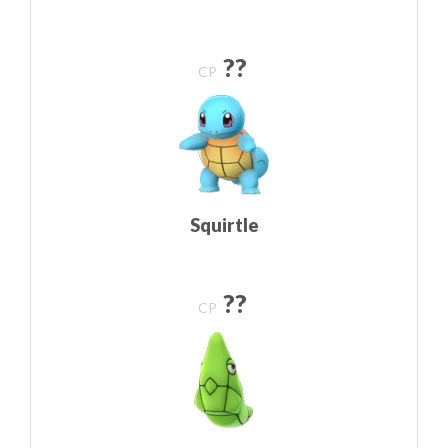
??
CP
Squirtle
??
CP