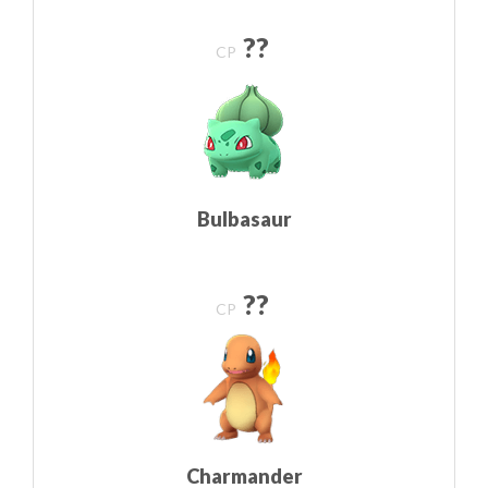
??
CP
Bulbasaur
??
CP
Charmander