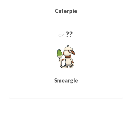
Caterpie
??
CP
Smeargle