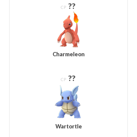
??
CP
Charmeleon
??
CP
Wartortle