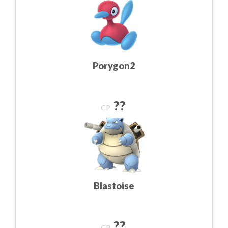
Porygon2
??
CP
Blastoise
??
CP