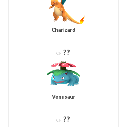
Charizard
??
CP
Venusaur
??
CP