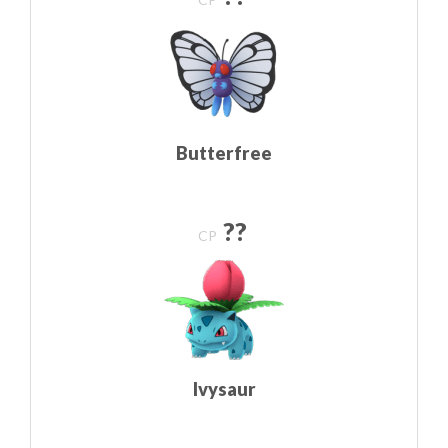
Butterfree
??
CP
Ivysaur