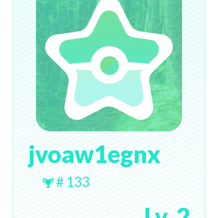
jvoaw1egnx
# 133
Lv. 2