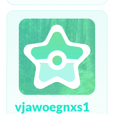
vjawoegnxs1