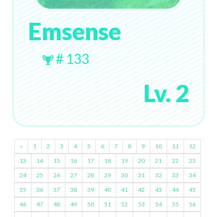
Emsense
# 133
Lv. 2
«
1
2
3
4
5
6
7
8
9
10
11
12
13
14
15
16
17
18
19
20
21
22
23
24
25
26
27
28
29
30
31
32
33
34
35
36
37
38
39
40
41
42
43
44
45
46
47
48
49
50
51
52
53
54
55
56