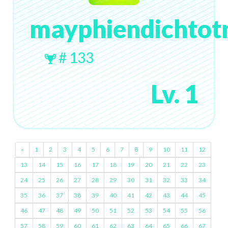
mayphiendichtot
# 133
Lv. 1
«
1
2
3
4
5
6
7
8
9
10
11
12
13
14
15
16
17
18
19
20
21
22
23
24
25
26
27
28
29
30
31
32
33
34
35
36
37
38
39
40
41
42
43
44
45
46
47
48
49
50
51
52
53
54
55
56
57
58
59
60
61
62
63
64
65
66
67