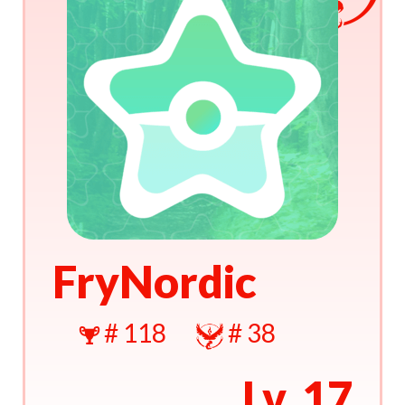
FryNordic
# 118
# 38
Lv. 17