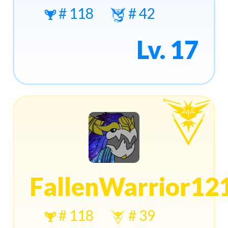
# 118
# 42
Lv. 17
FallenWarrior12
# 118
# 39