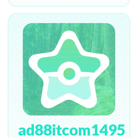
ad88itcom1495