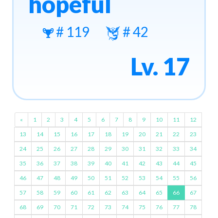
hopeful
# 119
# 42
Lv. 17
«
1
2
3
4
5
6
7
8
9
10
11
12
13
14
15
16
17
18
19
20
21
22
23
24
25
26
27
28
29
30
31
32
33
34
35
36
37
38
39
40
41
42
43
44
45
46
47
48
49
50
51
52
53
54
55
56
57
58
59
60
61
62
63
64
65
66
67
68
69
70
71
72
73
74
75
76
77
78