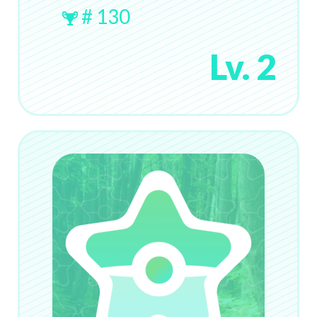
# 130
Lv. 2