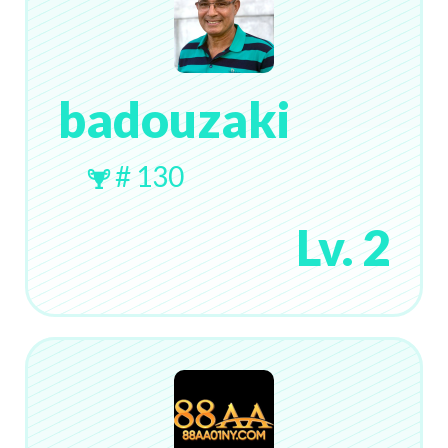
badouzaki
# 130
Lv. 2