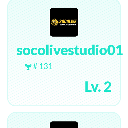
socolivestudio01
# 131
Lv. 2