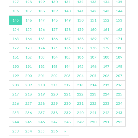
127
128
129
130
131
132
133
134
135
136
137
138
139
140
141
142
143
144
145
146
147
148
149
150
151
152
153
154
155
156
157
158
159
160
161
162
163
164
165
166
167
168
169
170
171
172
173
174
175
176
177
178
179
180
181
182
183
184
185
186
187
188
189
190
191
192
193
194
195
196
197
198
199
200
201
202
203
204
205
206
207
208
209
210
211
212
213
214
215
216
217
218
219
220
221
222
223
224
225
226
227
228
229
230
231
232
233
234
235
236
237
238
239
240
241
242
243
244
245
246
247
248
249
250
251
252
253
254
255
256
»