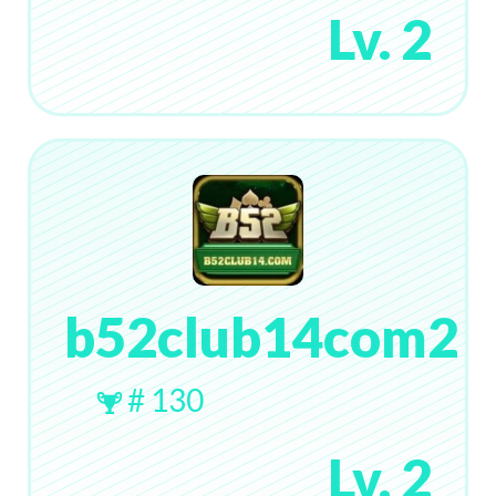
Lv. 2
b52club14com2
# 130
Lv. 2