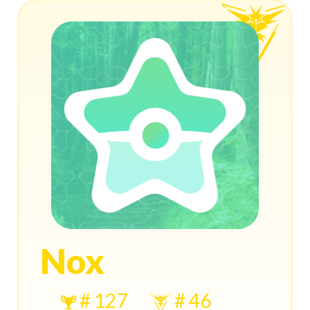
Nox
# 127
# 46