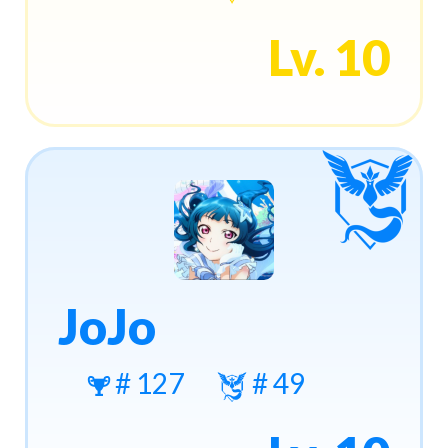
Lv. 10
JoJo
# 127
# 49