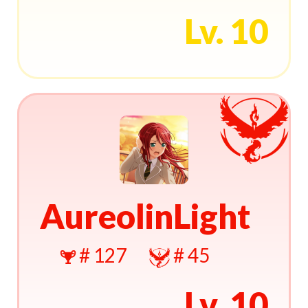
Lv. 10
AureolinLight
# 127
# 45
Lv. 10