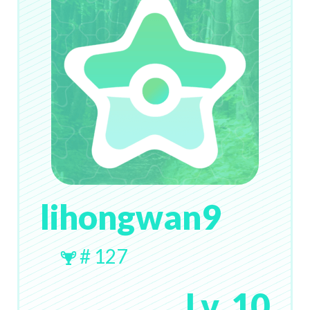
lihongwan9
# 127
Lv. 10